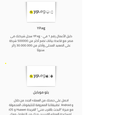
YP.eg
سجل شركتك فى YP.eg - دليل الأعمال رقم 1 في
مصر مع قاعدة بيانات تضم أكثر من 500000 شركة
على الصعيد المحلى وأكثر من
30.000.000
زائر
سنويًا.
يلو موبايل
احصل على حصتك من العملاء الجدد من خلال
تطبيقاتنا المعروفة للتليفونات المحمولة Android و
iOS و Huawei مع ميزة "البحث بالقرب مني" الفريدة
لمساعدة العملاء القريبين منك من التواصل معك.